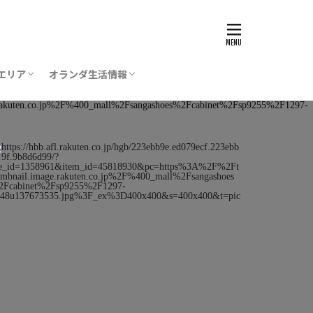
エリア
オランダ生活情報
ステルダム
ステルフェーン
ポール空港
デン
グ（デン・ハーグ）
レヒト
ストリヒト
一時帰国