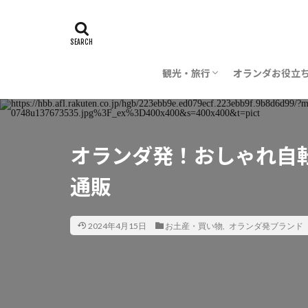
観光・旅行
オランダお役立
時期・季節
旅行の計画
飛行機・航空会社
レストラン・料理
芸術
建築
世界遺産
お花
子供・子連れ
オランダ雑学
オランダ語
お金
交通
日本でオランダ
オランダ発！おしゃれ自転車ア
通販
2024年4月15日
お土産・買い物
,
オランダ発ブランド