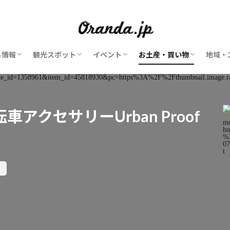
ち情報
観光スポット
イベント
お土産・買い物
地域・
美術館
博物館
動物園・水族館
遊園地・テーマパーク
風車
公園
お花
マーケット・市場
ショッピングモール
子供・子連れ
2026年イベント
花のイベント
チーズのイベント
アンティークマーケット
クリスマスマーケット
ショップ
ショッピングモール
マーケット・市場
オランダ発ブランド
アム
アム
スキ
ライ
ハー
ユト
マー
クセサリーUrban Proof