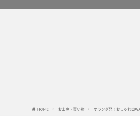
お土産・買い物
オランダ発！おしゃれ自転車ア
HOME