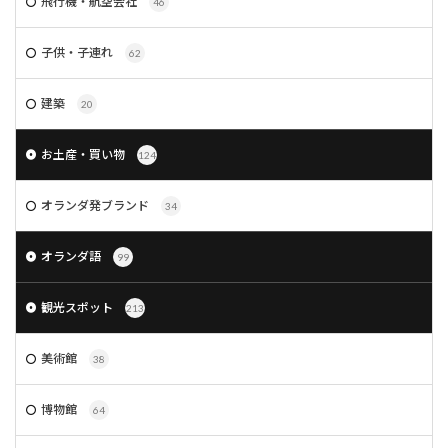
飛行機・航空会社
46
子供・子連れ
62
建築
20
お土産・買い物
124
オランダ発ブランド
34
オランダ語
99
観光スポット
213
美術館
38
博物館
64