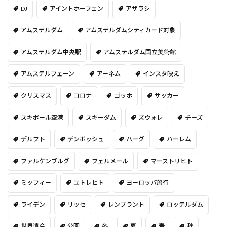
DJ
アイントホーフェン
アザラシ
アムステルダム
アムステルダムシティカード対象
アムステルダム中央駅
アムステルダム国立美術館
アムステルフェーン
アーネム
インスタ映え
クリスマス
コロナ
ゴッホ
サッカー
スキポール空港
スキーダム
ズウォレ
チーズ
デルフト
デンボッシュ
ハーグ
ハーレム
ファルケンブルグ
フェルメール
マーストリヒト
ミッフィー
ユトレヒト
ヨーロッパ旅行
ライデン
リッセ
レンブラント
ロッテルダム
世界遺産
公園
冬
夏
春
秋