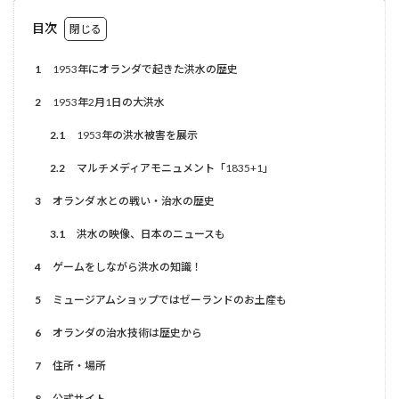
目次
1
1953年にオランダで起きた洪水の歴史
2
1953年2月1日の大洪水
2.1
1953年の洪水被害を展示
2.2
マルチメディアモニュメント「1835+1」
3
オランダ 水との戦い・治水の歴史
3.1
洪水の映像、日本のニュースも
4
ゲームをしながら洪水の知識！
5
ミュージアムショップではゼーランドのお土産も
6
オランダの治水技術は歴史から
7
住所・場所
8
公式サイト