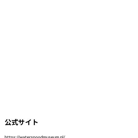
公式サイト
https://watersnoodmuseum.nl/