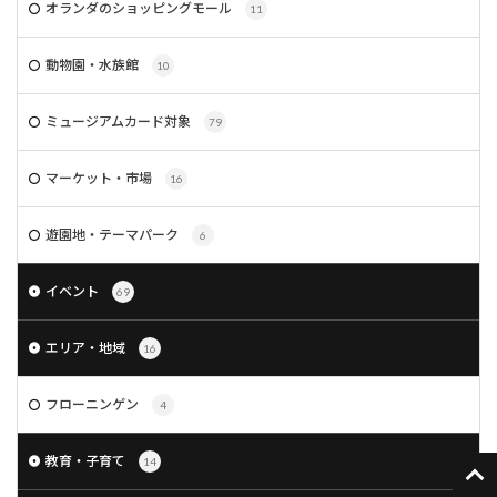
オランダのショッピングモール
11
動物園・水族館
10
ミュージアムカード対象
79
マーケット・市場
16
遊園地・テーマパーク
6
イベント
69
エリア・地域
16
フローニンゲン
4
教育・子育て
14