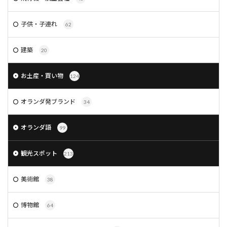
子供・子連れ
62
建築
20
お土産・買い物
124
オランダ発ブランド
34
オランダ語
99
観光スポット
213
美術館
38
博物館
64