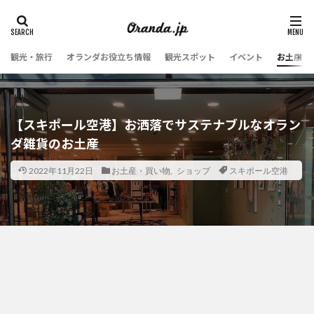
観光・旅行
オランダお役立ち情報
観光スポット
イベント
お土産・
【スキポール空港】お洒落でサステナブルなオラン
ダ雑貨のお土産
2022年11月22日
お土産・買い物
,
ショップ
スキポール空港