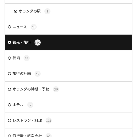
オランダの駅
9
ニュース
13
観光・旅行
590
芸術
88
旅行の計画
42
オランダの時期・季節
39
ホテル
9
レストラン・料理
115
飛行機・航空会社
46