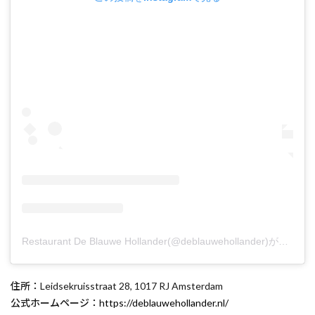
Restaurant De Blauwe Hollander(@deblauwehollander)がシェアした投稿
住所：Leidsekruisstraat 28, 1017 RJ Amsterdam
公式ホームページ：
https://deblauwehollander.nl/