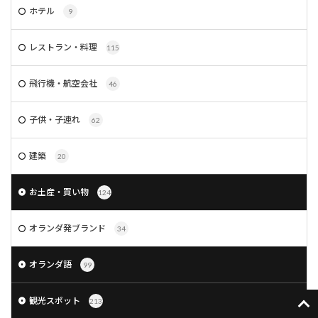
ホテル
9
レストラン・料理
115
飛行機・航空会社
46
子供・子連れ
62
建築
20
お土産・買い物
124
オランダ発ブランド
34
オランダ語
99
観光スポット
213