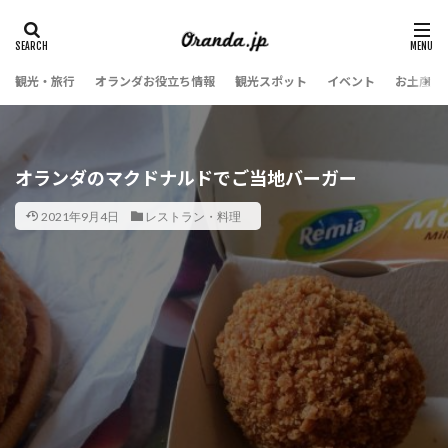
観光・旅行
オランダお役立ち情報
観光スポット
イベント
お土産・
オランダのマクドナルドでご当地バーガー
2021年9月4日
レストラン・料理