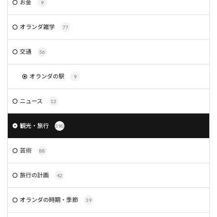
お金
9
オランダ雑学
77
交通
56
オランダの駅
9
ニュース
13
観光・旅行
590
芸術
88
旅行の計画
42
オランダの時期・季節
39