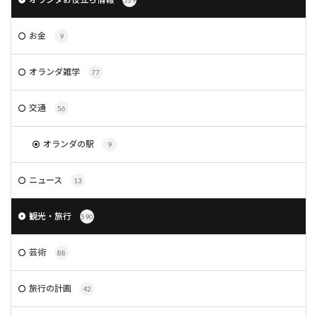
539
お金
9
オランダ雑学
77
交通
56
オランダの駅
9
ニュース
13
観光・旅行
590
芸術
88
旅行の計画
42