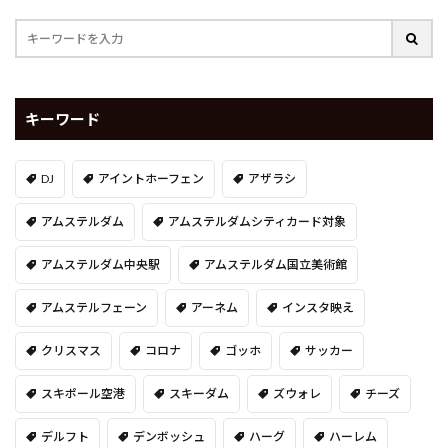
キーワード
DJ
アイントホーフェン
アザラシ
アムステルダム
アムステルダムシティカード対象
アムステルダム中央駅
アムステルダム国立美術館
アムステルフェーン
アーネム
インスタ映え
クリスマス
コロナ
ゴッホ
サッカー
スキポール空港
スキーダム
ズウォレ
チーズ
デルフト
デンボッシュ
ハーグ
ハーレム