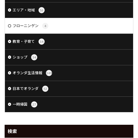
エリア・地域
16
フローニンゲン
4
教育・子育て
14
ショップ
34
オランダ生活情報
149
日本でオランダ
52
一時帰国
27
検索