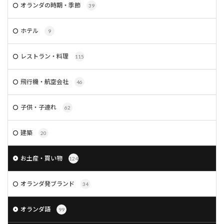
オランダの時期・季節
39
ホテル
9
レストラン・料理
115
飛行機・航空会社
46
子供・子連れ
62
建築
20
お土産・買い物
124
オランダ発ブランド
34
オランダ語
99