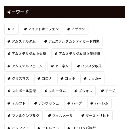
キーワード
DJ
アイントホーフェン
アザラシ
アムステルダム
アムステルダムシティカード対象
アムステルダム中央駅
アムステルダム国立美術館
アムステルフェーン
アーネム
インスタ映え
クリスマス
コロナ
ゴッホ
サッカー
スキポール空港
スキーダム
ズウォレ
チーズ
デルフト
デンボッシュ
ハーグ
ハーレム
ファルケンブルグ
フェルメール
マーストリヒト
ミッフィー
ユトレヒト
ヨーロッパ旅行