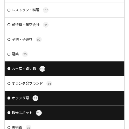
レストラン・料理
115
飛行機・航空会社
46
子供・子連れ
62
建築
20
お土産・買い物
124
オランダ発ブランド
34
オランダ語
99
観光スポット
213
美術館
38