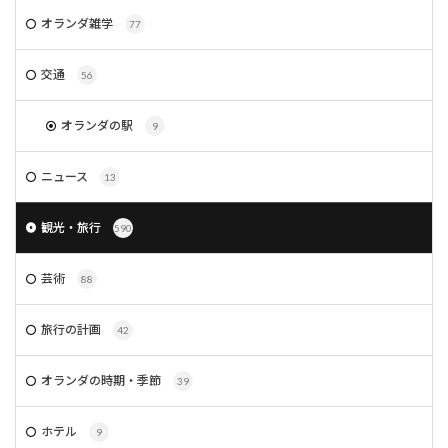
オランダ雑学
77
交通
56
オランダの駅
9
ニュース
13
観光・旅行
590
芸術
88
旅行の計画
42
オランダの時期・季節
39
ホテル
9