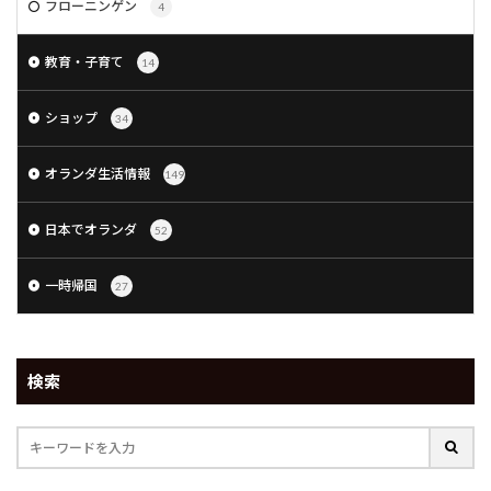
フローニンゲン
4
教育・子育て
14
ショップ
34
オランダ生活情報
149
日本でオランダ
52
一時帰国
27
検索