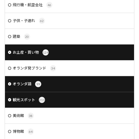
飛行機・航空会社
46
子供・子連れ
62
建築
20
お土産・買い物
124
オランダ発ブランド
34
オランダ語
99
観光スポット
213
美術館
38
博物館
64