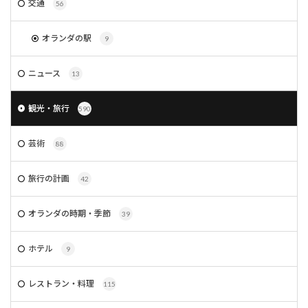
交通
56
オランダの駅
9
ニュース
13
観光・旅行
590
芸術
88
旅行の計画
42
オランダの時期・季節
39
ホテル
9
レストラン・料理
115