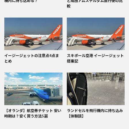
機内に持ち込める？
と成田アムステルダム直行便の比
較
イージージェットの注意点4点ま
スキポール空港 イージージェット
とめ
搭乗記
【オランダ】航空券チケット 安い
ランドセルを飛行機内に持ち込み
時期は？安く買う方法5選
【体験談】