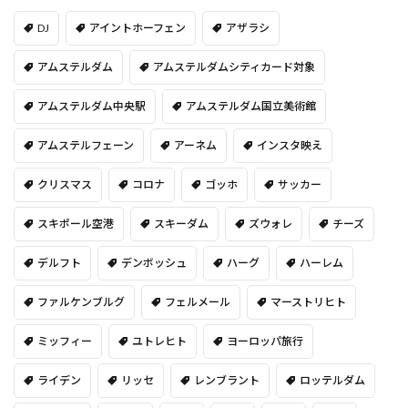
DJ
アイントホーフェン
アザラシ
アムステルダム
アムステルダムシティカード対象
アムステルダム中央駅
アムステルダム国立美術館
アムステルフェーン
アーネム
インスタ映え
クリスマス
コロナ
ゴッホ
サッカー
スキポール空港
スキーダム
ズウォレ
チーズ
デルフト
デンボッシュ
ハーグ
ハーレム
ファルケンブルグ
フェルメール
マーストリヒト
ミッフィー
ユトレヒト
ヨーロッパ旅行
ライデン
リッセ
レンブラント
ロッテルダム