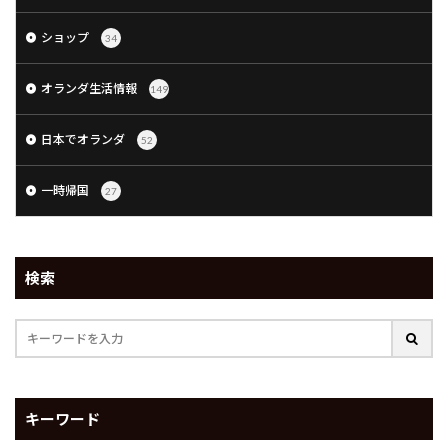
ショップ
34
オランダ生活情報
149
日本でオランダ
52
一時帰国
27
検索
キーワード