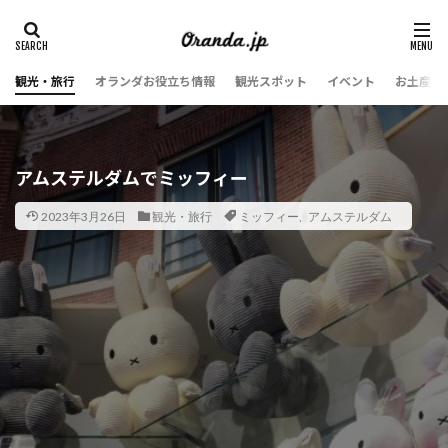
観光・旅行
オランダお役立ち情報
観光スポット
イベント
お土産・
アムステルダムでミッフィー
2023年3月26日
観光・旅行
ミッフィー
,
アムステルダム