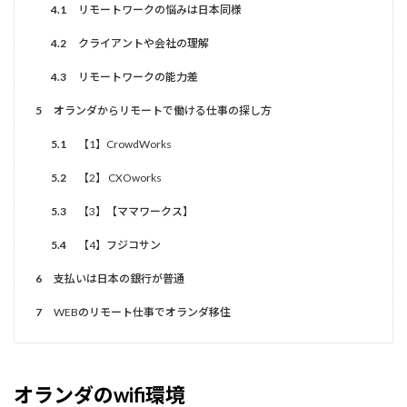
4.1
リモートワークの悩みは日本同様
4.2
クライアントや会社の理解
4.3
リモートワークの能力差
5
オランダからリモートで働ける仕事の探し方
5.1
【1】CrowdWorks
5.2
【2】 CXOworks
5.3
【3】【ママワークス】
5.4
【4】フジコサン
6
支払いは日本の銀行が普通
7
WEBのリモート仕事でオランダ移住
オランダのwifi環境