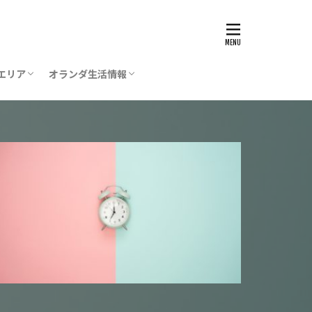
エリア
オランダ生活情報
ステルダム
ステルフェーン
ポール空港
デン
グ（デン・ハーグ）
レヒト
ストリヒト
一時帰国