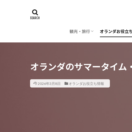
観光・旅行
オランダお役立
時期・季節
旅行の計画
飛行機・航空会社
レストラン・料理
芸術
建築
世界遺産
お花
子供・子連れ
オランダ雑学
オランダ語
お金
交通
日本でオランダ
オランダのサマータイム・夏
2026年3月8日
オランダお役立ち情報