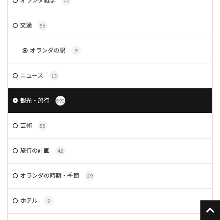
オランダ雑学
77
交通
56
オランダの駅
9
ニュース
13
観光・旅行
590
芸術
88
旅行の計画
42
オランダの時期・季節
39
ホテル
9