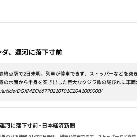
ンダ、運河に落下寸前
鉄終点駅で2日未明、列車が停車できず、ストッパーなどを突き
脇の水面から半身を突き出した巨大なクジラ像の尾びれに車両
com/article/DGXMZO65790210T01C20A1000000/
河に落下寸前 - 日本経済新聞
郊外の地下鉄終点駅で2日未明、列車が停車できず、ストッパーなどを突