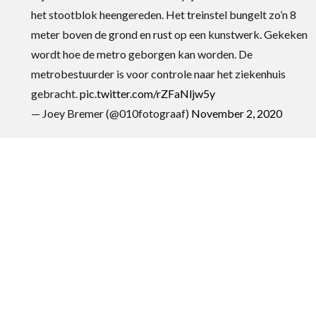
het stootblok heengereden. Het treinstel bungelt zo’n 8
meter boven de grond en rust op een kunstwerk. Gekeken
wordt hoe de metro geborgen kan worden. De
metrobestuurder is voor controle naar het ziekenhuis
gebracht.
pic.twitter.com/rZFaNljw5y
— Joey Bremer (@010fotograaf)
November 2, 2020