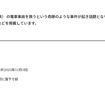
鉄） の電車事故を救うという奇跡のような事件が起き話題と
などを掲載しています。
2020年11月3日)
河に落下寸前