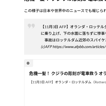
この様子は日本や世界中のニュースでも報じら
【11月3日 AFP】オランダ・ロッテ
に乗り上げ、下の水面に落ちずに惨事
事故はロッテルダム近郊のスパイケニッ
(c)AFP
https://www.afpbb.com/articles
危機一髪！ クジラの彫刻が電車救う オ
【11月3日 AFP】オランダ・ロッテルダム（Rot