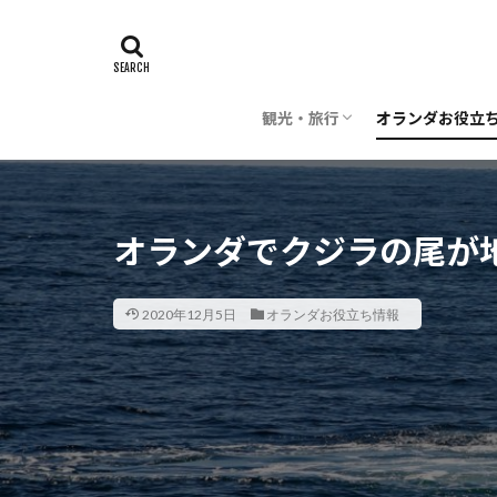
観光・旅行
オランダお役立
時期・季節
旅行の計画
飛行機・航空会社
レストラン・料理
芸術
建築
世界遺産
お花
子供・子連れ
オランダ雑学
オランダ語
お金
交通
日本でオランダ
オランダでクジラの尾が
2020年12月5日
オランダお役立ち情報