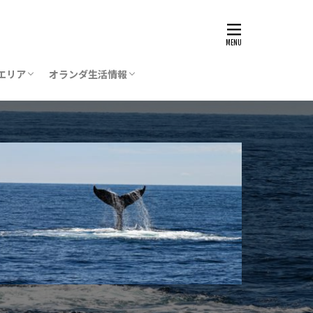
エリア
オランダ生活情報
ステルダム
ステルフェーン
ポール空港
デン
グ（デン・ハーグ）
レヒト
ストリヒト
一時帰国