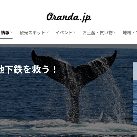
ち情報
観光スポット
イベント
お土産・買い物
地域・
美術館
博物館
動物園・水族館
遊園地・テーマパーク
風車
公園
お花
マーケット・市場
ショッピングモール
子供・子連れ
2026年イベント
花のイベント
チーズのイベント
アンティークマーケット
クリスマスマーケット
ショップ
ショッピングモール
マーケット・市場
オランダ発ブランド
アム
アム
スキ
ライ
ハー
ユト
マー
地下鉄を救う！