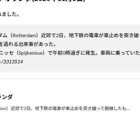
れました。
ルダム（Rotterdam）近郊で2日、地下鉄の電車が車止めを
を逃れる出来事があった。
セ（Spijkenisse）で午前0時過ぎに発生。車両に乗って
/-/3313514
ランダ
terdam）近郊で2日、地下鉄の電車が車止めを突き破って脱線したも…