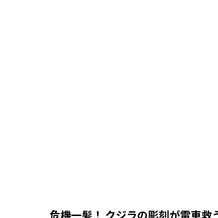
危機一髪！ クジラの彫刻が電車救う オ