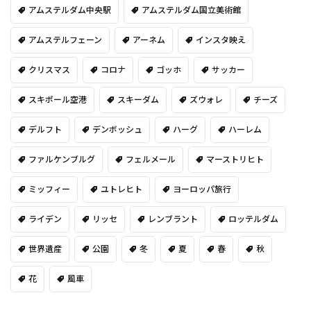
アムステルダム中央駅
アムステルダム国立美術館
アムステルフェーン
アーネム
インスタ映え
クリスマス
コロナ
ゴッホ
サッカー
スキポール空港
スキーダム
ズウォレ
チーズ
デルフト
デンボッシュ
ハーグ
ハーレム
ファルケンブルグ
フェルメール
マーストリヒト
ミッフィー
ユトレヒト
ヨーロッパ旅行
ライデン
リッセ
レンブラント
ロッテルダム
世界遺産
公園
冬
夏
春
秋
花
風車