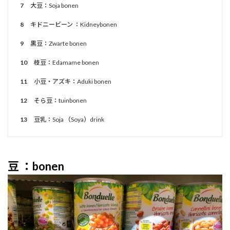
7
大豆：Soja bonen
8
キドニービーン ：Kidneybonen
9
黒豆：Zwarte bonen
10
枝豆：Edamame bonen
11
小豆・アズキ：Aduki bonen
12
そら豆：tuinbonen
13
豆乳：Soja （Soya）drink
豆 ：bonen