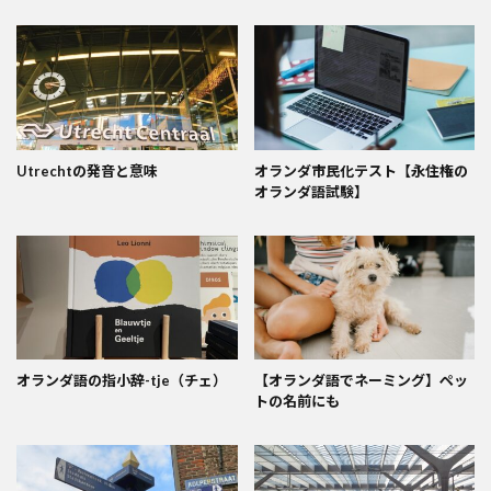
Utrechtの発音と意味
オランダ市民化テスト【永住権の
オランダ語試験】
オランダ語の指小辞-tje（チェ）
【オランダ語でネーミング】ペッ
トの名前にも