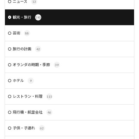
ニュース
13
観光・旅行
590
芸術
88
旅行の計画
42
オランダの時期・季節
39
ホテル
9
レストラン・料理
115
飛行機・航空会社
46
子供・子連れ
62