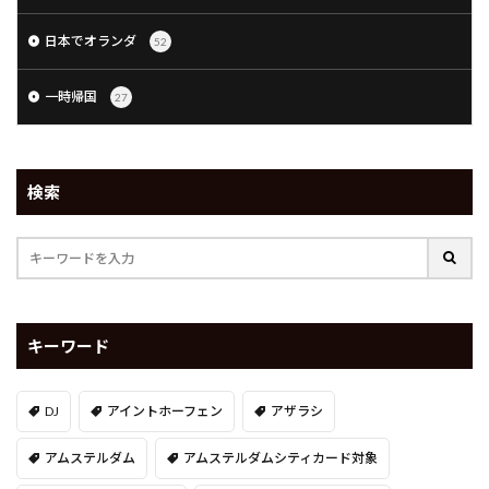
日本でオランダ
52
一時帰国
27
検索
キーワード
DJ
アイントホーフェン
アザラシ
アムステルダム
アムステルダムシティカード対象