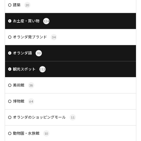
建築
20
お土産・買い物
124
オランダ発ブランド
34
オランダ語
99
観光スポット
213
美術館
38
博物館
64
オランダのショッピングモール
11
動物園・水族館
10