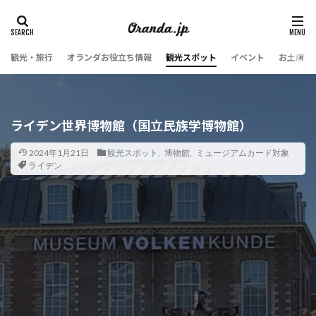
観光・旅行
オランダお役立ち情報
観光スポット
イベント
お土産・
ライデン世界博物館（国立民族学博物館）
2024年1月21日
観光スポット
,
博物館
,
ミュージアムカード対象
ライデン