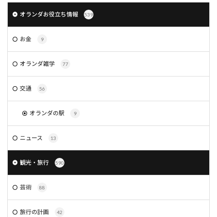
オランダお役立ち情報
539
お金
9
オランダ雑学
77
交通
56
オランダの駅
9
ニュース
13
観光・旅行
590
芸術
88
旅行の計画
42