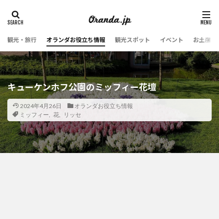
観光・旅行
オランダお役立ち情報
観光スポット
イベント
お土産・
キューケンホフ公園のミッフィー花壇
2024年4月26日
オランダお役立ち情報
ミッフィー
,
花
,
リッセ