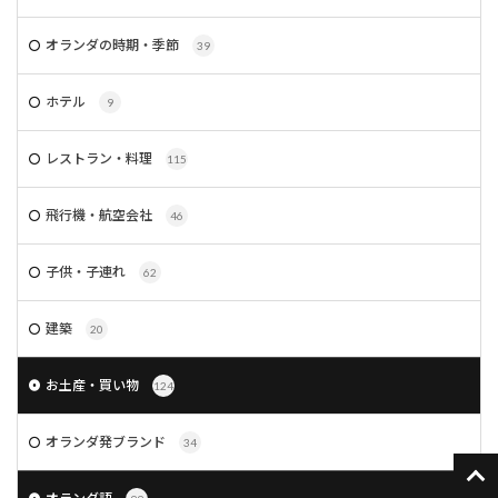
オランダの時期・季節
39
ホテル
9
レストラン・料理
115
飛行機・航空会社
46
子供・子連れ
62
建築
20
お土産・買い物
124
オランダ発ブランド
34