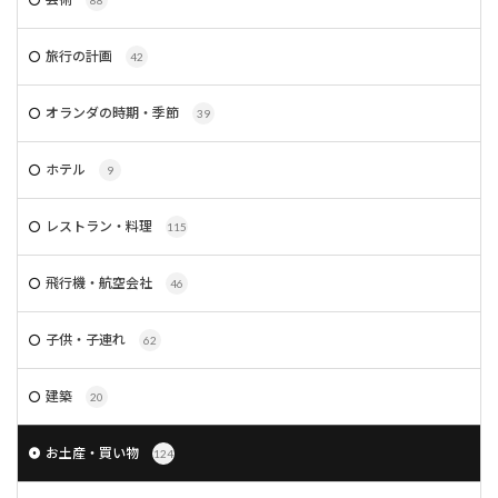
88
旅行の計画
42
オランダの時期・季節
39
ホテル
9
レストラン・料理
115
飛行機・航空会社
46
子供・子連れ
62
建築
20
お土産・買い物
124