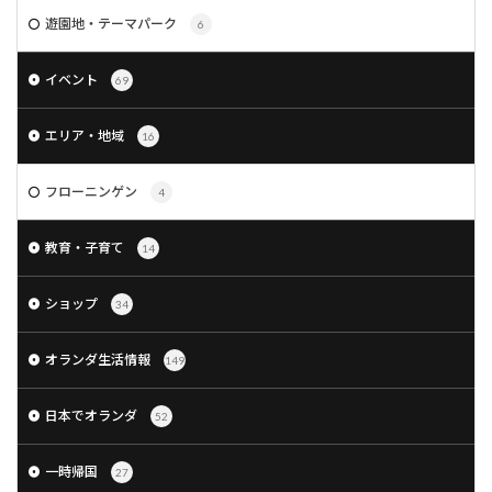
遊園地・テーマパーク
6
イベント
69
エリア・地域
16
フローニンゲン
4
教育・子育て
14
ショップ
34
オランダ生活情報
149
日本でオランダ
52
一時帰国
27