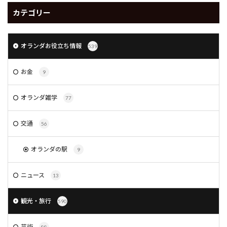
カテゴリー
オランダお役立ち情報
539
お金
9
オランダ雑学
77
交通
56
オランダの駅
9
ニュース
13
観光・旅行
590
芸術