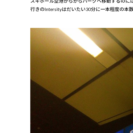
スキポール空港からからハーグへ移動するのには、
行きのIntersityはだいたい30分に一本