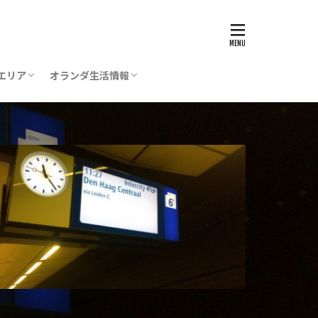
エリア
オランダ生活情報
ステルダム
ステルフェーン
ポール空港
デン
グ（デン・ハーグ）
レヒト
ストリヒト
一時帰国