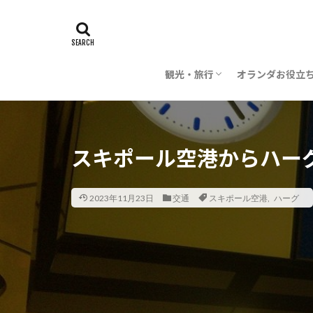
観光・旅行
オランダお役立
時期・季節
旅行の計画
飛行機・航空会社
レストラン・料理
芸術
建築
世界遺産
お花
子供・子連れ
オランダ雑学
オランダ語
お金
交通
日本でオランダ
スキポール空港からハー
2023年11月23日
交通
スキポール空港
,
ハーグ