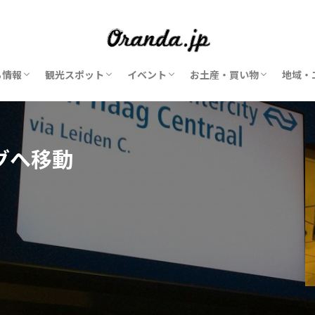
ち情報
観光スポット
イベント
お土産・買い物
地域・
美術館
博物館
動物園・水族館
遊園地・テーマパーク
風車
公園
お花
マーケット・市場
ショッピングモール
子供・子連れ
2026年イベント
花のイベント
チーズのイベント
アンティークマーケット
クリスマスマーケット
ショップ
ショッピングモール
マーケット・市場
オランダ発ブランド
アム
アム
スキ
ライ
ハー
ユト
マー
グへ移動