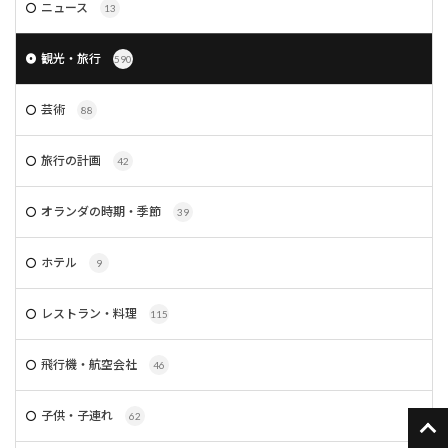
ニュース
13
観光・旅行
590
芸術
88
旅行の計画
42
オランダの時期・季節
39
ホテル
9
レストラン・料理
115
飛行機・航空会社
46
子供・子連れ
62