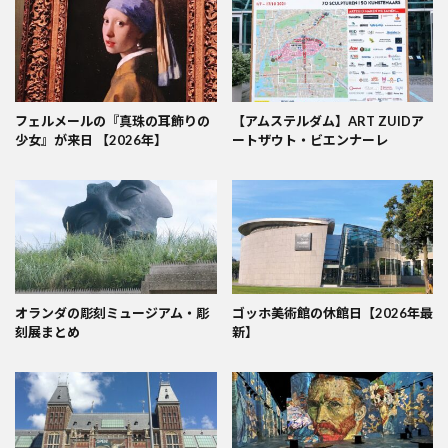
フェルメールの『真珠の耳飾りの
【アムステルダム】ART ZUIDア
少女』が来日 【2026年】
ートザウト・ビエンナーレ
オランダの彫刻ミュージアム・彫
ゴッホ美術館の休館日【2026年最
刻展まとめ
新】