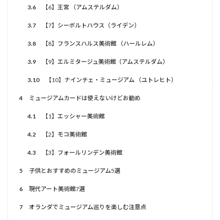
3.6
【6】王宮 （アムステルダム）
3.7
【7】シーボルトハウス（ライデン）
3.8
【8】フランスハルス美術館 （ハールレム）
3.9
【9】エルミタージュ美術館（アムステルダム）
3.10
【10】ナインチェ・ミュージアム （ユトレヒト）
4
ミュージアムカードは使えないけどお勧め
4.1
【1】エッシャー美術館
4.2
【2】モコ美術館
4.3
【3】フォールリンデン美術館
5
子供とおすすめのミュージアム5選
6
現代アート美術館7選
7
オランダでミュージアム巡りを楽しむ注意点