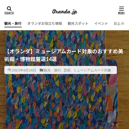
観光・旅行
オランダお役立ち情報
観光スポット
イベント
お土産・
【オランダ】ミュージアムカード対象のおすすめ美
術館・博物館厳選14選
2021年6月26日
観光・旅行
,
芸術
,
ミュージアムカード対象