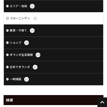
エリア・地域
16
フローニンゲン
4
教育・子育て
14
ショップ
34
オランダ生活情報
149
日本でオランダ
52
一時帰国
27
検索