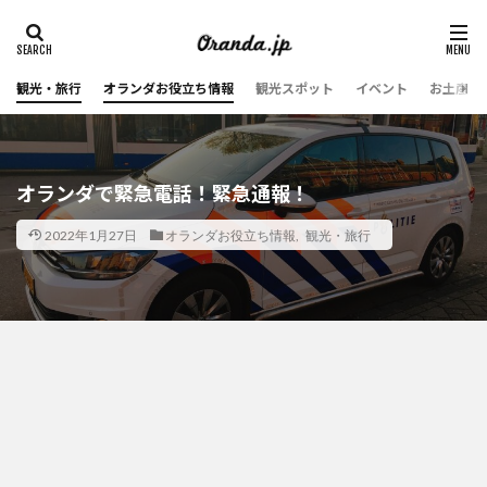
観光・旅行
オランダお役立ち情報
観光スポット
イベント
お土産・
オランダで緊急電話！緊急通報！
2022年1月27日
オランダお役立ち情報
,
観光・旅行