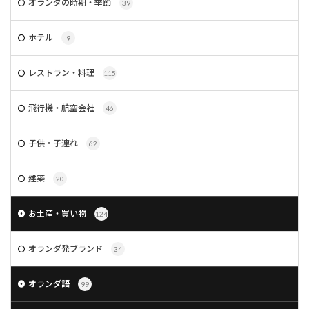
オランダの時期・季節
39
ホテル
9
レストラン・料理
115
飛行機・航空会社
46
子供・子連れ
62
建築
20
お土産・買い物
124
オランダ発ブランド
34
オランダ語
99