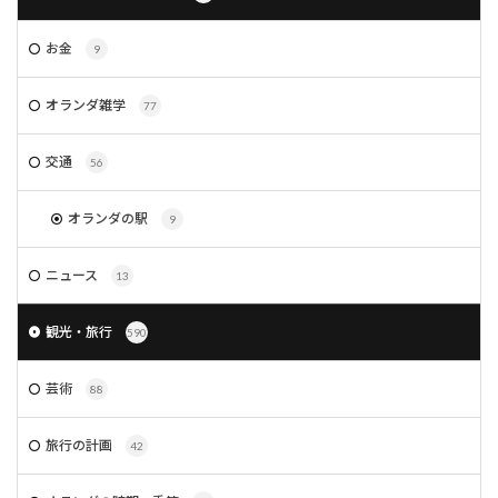
お金
9
オランダ雑学
77
交通
56
オランダの駅
9
ニュース
13
観光・旅行
590
芸術
88
旅行の計画
42