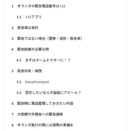
1
オランダの緊急電話番号は112
1.1
112アプリ
2
救急車は有料
3
緊急ではない場合（警察・消防・救急車）
4
緊急医療が必要な時
4.1
まずはホームドクターに！？
5
救急外来・病院
5.1
huisartsenpost
5.2
受診したいなら大袈裟にアピール？
6
緊急時に電話整理しておきたい内容
7
大使館や外務省への緊急連絡
8
オランダ旅行の際には保険の準備を