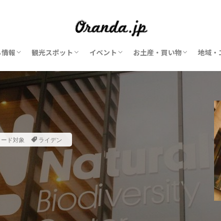
ち情報
観光スポット
イベント
お土産・買い物
地域・
美術館
博物館
動物園・水族館
遊園地・テーマパーク
風車
公園
お花
マーケット・市場
ショッピングモール
子供・子連れ
2026年イベント
花のイベント
チーズのイベント
アンティークマーケット
クリスマスマーケット
ショップ
ショッピングモール
マーケット・市場
オランダ発ブランド
アム
アム
スキ
ライ
ハー
ユト
マー
カード対象
ライデン