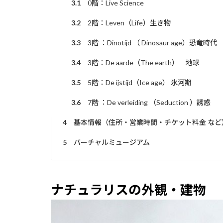
3.1
0階：Live Science
3.2
2階：Leven（Life）生き物
3.3
3階 ：Dinotijd （ Dinosaur age）恐竜時代
3.4
3階：De aarde（The earth） 地球
3.5
5階：De ijstijd（Ice age） 氷河期
3.6
7階 ：De verleiding （Seduction ）誘惑
4
基本情報（住所・営業時間・チケット料金 など
5
バーチャルミュージアム
ナチュラリスの外観・建物