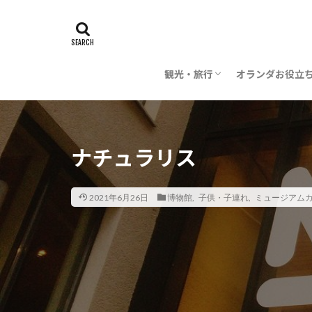
観光・旅行
オランダお役立
時期・季節
旅行の計画
飛行機・航空会社
レストラン・料理
芸術
建築
世界遺産
お花
子供・子連れ
オランダ雑学
オランダ語
お金
交通
日本でオランダ
ナチュラリス
2021年6月26日
博物館
,
子供・子連れ
,
ミュージアム