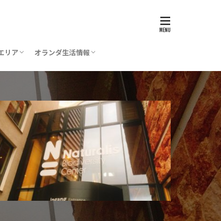
エリア
オランダ生活情報
ステルダム
ステルフェーン
ポール空港
デン
グ（デン・ハーグ）
レヒト
ストリヒト
一時帰国