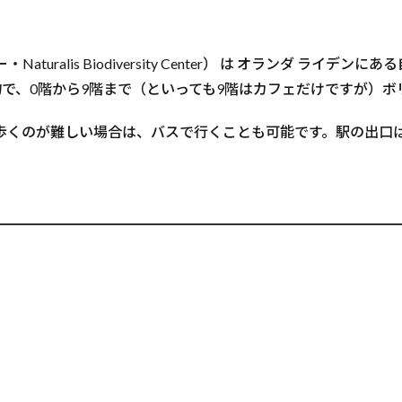
uralis Biodiversity Center） は オランダ ライ
建物で、0階から9階まで（といっても9階はカフェだけですが）
。歩くのが難しい場合は、バスで行くことも可能です。駅の出口