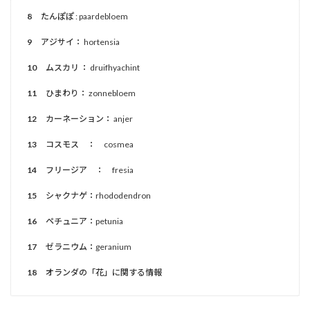
8
たんぽぽ : paardebloem
9
アジサイ： hortensia
10
ムスカリ ： druifhyachint
11
ひまわり： zonnebloem
12
カーネーション： anjer
13
コスモス ： cosmea
14
フリージア ： fresia
15
シャクナゲ：rhododendron
16
ペチュニア：petunia
17
ゼラニウム：geranium
18
オランダの「花」に関する情報